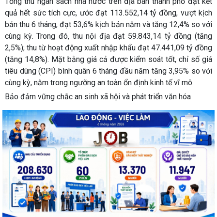
Tổng thu ngân sách nhà nước trên địa bàn thành phố đạt kết
quả hết sức tích cực, ước đạt 113.552,14 tỷ đồng, vượt kịch
bản thu 6 tháng, đạt 53,6% kịch bản năm và tăng 12,4% so với
cùng kỳ. Trong đó, thu nội địa đạt 59.843,14 tỷ đồng (tăng
2,5%); thu từ hoạt động xuất nhập khẩu đạt 47.441,09 tỷ đồng
(tăng 14,8%). Mặt bằng giá cả được kiểm soát tốt, chỉ số giá
tiêu dùng (CPI) bình quân 6 tháng đầu năm tăng 3,95% so với
cùng kỳ, nằm trong ngưỡng an toàn ổn định kinh tế vĩ mô.
Bảo đảm vững chắc an sinh xã hội và phát triển văn hóa