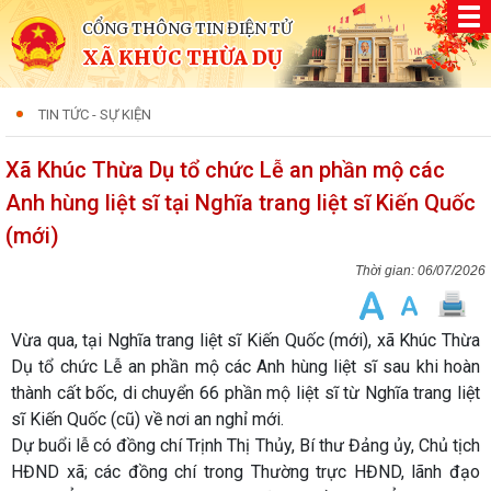
CỔNG THÔNG TIN ĐIỆN TỬ
XÃ KHÚC THỪA DỤ
TIN TỨC - SỰ KIỆN
Xã Khúc Thừa Dụ tổ chức Lễ an phần mộ các
Anh hùng liệt sĩ tại Nghĩa trang liệt sĩ Kiến Quốc
(mới)
06/07/2026
Vừa qua, tại Nghĩa trang liệt sĩ Kiến Quốc (mới), xã Khúc Thừa
Dụ tổ chức Lễ an phần mộ các Anh hùng liệt sĩ sau khi hoàn
thành cất bốc, di chuyển 66 phần mộ liệt sĩ từ Nghĩa trang liệt
sĩ Kiến Quốc (cũ) về nơi an nghỉ mới.
Dự buổi lễ có đồng chí Trịnh Thị Thủy, Bí thư Đảng ủy, Chủ tịch
HĐND xã; các đồng chí trong Thường trực HĐND, lãnh đạo