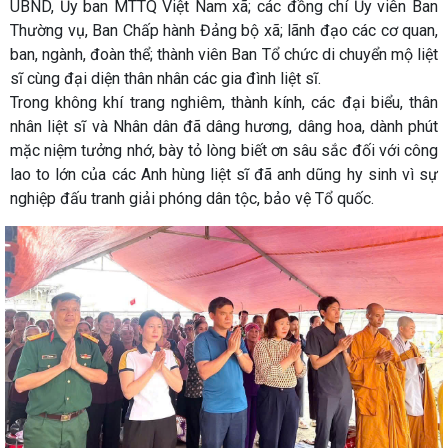
UBND, Ủy ban MTTQ Việt Nam xã; các đồng chí Ủy viên Ban
Thường vụ, Ban Chấp hành Đảng bộ xã; lãnh đạo các cơ quan,
ban, ngành, đoàn thể; thành viên Ban Tổ chức di chuyển mộ liệt
sĩ cùng đại diện thân nhân các gia đình liệt sĩ.
Trong không khí trang nghiêm, thành kính, các đại biểu, thân
nhân liệt sĩ và Nhân dân đã dâng hương, dâng hoa, dành phút
mặc niệm tưởng nhớ, bày tỏ lòng biết ơn sâu sắc đối với công
lao to lớn của các Anh hùng liệt sĩ đã anh dũng hy sinh vì sự
nghiệp đấu tranh giải phóng dân tộc, bảo vệ Tổ quốc.