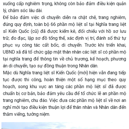
xuống cấp nghiêm trọng, không còn bảo đảm điều kiện quản
lý, chăm sóc lâu dài.
Để bảo đảm việc di chuyển diễn ra chặt chẽ, trang nghiêm,
đúng quy định, toàn bộ 66 phần mộ liệt sĩ tại Nghĩa trang liệt
sĩ Kiến Quốc (cũ) đã được kiểm kê, đối chiếu với hồ sơ lưu
trữ; đo đạc, lập sơ đồ tổng thể, xác định vị trí, đánh số thứ tự
phục vụ công tác cất bốc, di chuyển. Trước khi triển khai,
UBND xã đã tổ chức gặp mặt thân nhân các liệt sĩ có phần mộ
tại nghĩa trang để thông tin về chủ trương, kế hoạch, phương
án di chuyển, tạo sự đồng thuận trong Nhân dân.
Mặc dù Nghĩa trang liệt sĩ Kiến Quốc (mới) hiện vẫn đang tiếp
tục được thi công, hoàn thiện một số hạng mục theo quy
hoạch, song khu vực an táng các phần mộ liệt sĩ đã được
chuẩn bị cơ bản, bảo đảm yêu cầu để tổ chức lễ an phần mộ
trang nghiêm, chu đáo. Việc đưa các phần mộ liệt sĩ về nơi an
nghỉ mới tạo điều kiện thuận lợi để thân nhân và Nhân dân đến
thăm viếng, tưởng niệm.