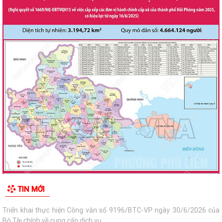
Hướng dẫn nộp hồ sơ thủ tục Giải quyết chế độ trợ cấp thờ cúng liệt sĩ.
Hướng dẫn nộp hồ sơ trực tuyến Thủ tục Đăng ký lại khai sinh trên
Cổng Dịch vụ công Quốc gia
Lãnh đạo xã Khúc Thừa Dụ kiểm tra đồng ruộng, chỉ đạo tập trung
phòng trừ sâu bệnh bảo vệ lúa mùa
Hướng dẫn nộp hồ sơ thủ tục hành chính Cấp bản sao Trích lục hộ tịch,
bản sao Giấy khai sinh trên...
Xã Khúc Thừa Dụ triển khai công tác đo đạc, xây dựng cơ sở dữ liệu đất
đai và thu thuế sử dụng đất...
Công khai danh mục thủ tục hành chính được sửa đổi, bổ sung, thay
thế, bị bãi bỏ thuộc phạm vi chức...
Công khai thủ tục hành chính ban hành mới, được sửa đổi, bổ sung
thuộc phạm vi chức năng quản lý...
Điều chỉnh kịch bản tăng trưởng 6 tháng cuối năm, quyết tâm đạt
TIN MỚI
GRDP 13%