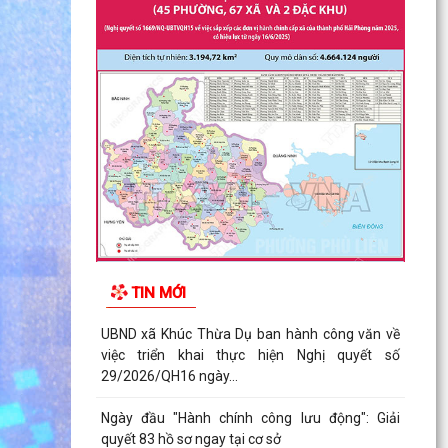
Thông báo công khai niêm yết nội dung TTHC
mới ban hành, được sửa đổi, bổ sung lĩnh vực
phát...
Trung tâm Dịch vụ sự nghiệp công xã Khúc
Thừa Dụ hướng dẫn chăm sóc, bón phân đón
đòng lúa mùa
Thông báo công khai niêm yết danh mục TTHC
nội bộ mới ban hành thuộc phạm vi, chức năng
của Sở...
Xã Khúc Thừa Dụ tổ chức chào cờ và sinh hoạt
TIN MỚI
chính trị tháng 8/2026.
UBND xã Khúc Thừa Dụ ban hành công văn về
việc triển khai thực hiện Nghị quyết số
29/2026/QH16 ngày...
Ngày đầu "Hành chính công lưu động": Giải
quyết 83 hồ sơ ngay tại cơ sở