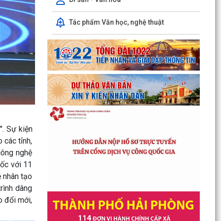
bản sao Trích lục hộ tịch, bản sao Giấy khai sinh
trên...
Tác phẩm Văn học, nghệ thuật
Công khai danh mục thủ tục hành chính được
sửa đổi, bổ sung, thay thế, bị bãi bỏ thuộc phạm
vi chức...
Công khai thủ tục hành chính ban hành mới,
được sửa đổi, bổ sung thuộc phạm vi chức năng
quản lý...
Điều chỉnh kịch bản tăng trưởng 6 tháng cuối
. Sự kiện
năm, quyết tâm đạt GRDP 13%
 các tỉnh,
Triển khai thực hiện Công văn số 9196/BTC-VP
công nghệ
ngày 30/6/2026 của Bộ Tài chính về cung cấp
uốc với 11
dịch vụ...
ệ nhân tạo
rình dâng
Công khai danh mục thủ tục hành chính được
o đổi mới,
sửa đổi, bổ sung, bị bãi bỏ thuộc phạm vi chức
năng quản...