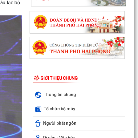
Câu lạc bộ
GIỚI THIỆU CHUNG
Thông tin chung
Tổ chức bộ máy
Người phát ngôn
Hướng dẫn nộp hồ sơ thủ tục hành chính Cấp
Di sản - Văn hóa