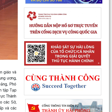
ên giáo và
ung ương,
Đảng, Phó
n tập Tạp
ực Thành
o các Sở,
ấp và các