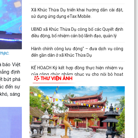
Xã Khúc Thừa Dụ triển khai hướng dẫn cài đặt,
sử dụng ứng dụng eTax Mobile.
UBND xã Khúc Thừa Dụ công bố các Quyết định
điều động, bổ nhiệm cán bộ lãnh đạo, quản lý
Hành chính công lưu động" – đưa dịch vụ công
mạc.
đến gần dân ở xã Khúc Thừa Dụ
 báo Việt
KẾ HOẠCH Ký kết hợp đồng thực hiện nhiệm vụ
hẳng định
của công chức nhằm phục vụ cho nội bộ hoạt
THƯ VIỆN ẢNH
ết bứt phá
động của...
sắc đến sự
Công khai danh mục thủ tục hành chính ban
 khó, sáng
hành mới lĩnh vực điện lực thuộc phạm vi, chức
năng quản...
Kế hoạch riển khai thực hiện Nghị định số
224/2026/NĐ-CP của Chính phủ quy định chi
tiết một số...