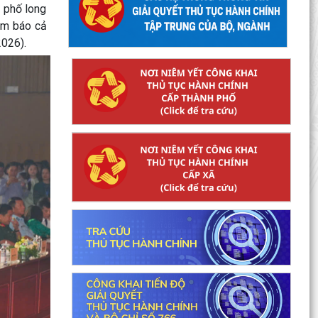
 phố long
àm báo cả
2026).