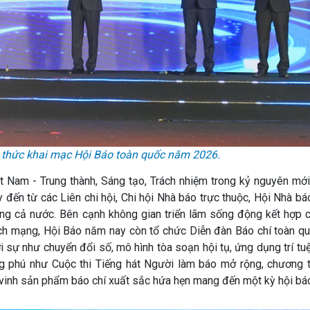
hi thức khai mạc Hội Báo toàn quốc năm 2026.
Nam - Trung thành, Sáng tạo, Trách nhiệm trong kỷ nguyên mới"
đến từ các Liên chi hội, Chi hội Nhà báo trực thuộc, Hội Nhà báo
ong cả nước. Bên cạnh không gian triển lãm sống động kết hợp 
 cách mạng, Hội Báo năm nay còn tổ chức Diễn đàn Báo chí toàn q
i sự như chuyển đổi số, mô hình tòa soạn hội tụ, ứng dụng trí tu
ong phú như Cuộc thi Tiếng hát Người làm báo mở rộng, chương t
ôn vinh sản phẩm báo chí xuất sắc hứa hẹn mang đến một kỳ hội bá