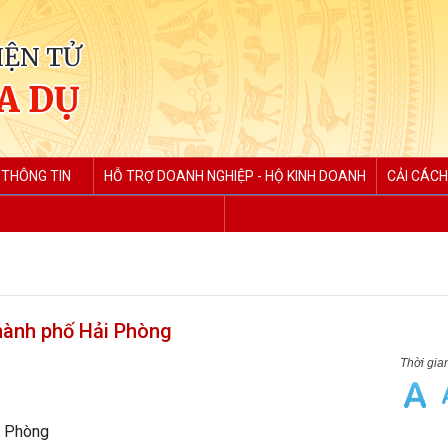
IỆN TỬ
A DỤ
 THÔNG TIN
HỖ TRỢ DOANH NGHIỆP - HỘ KINH DOANH
CẢI CÁCH
ành phố Hải Phòng
i Phòng