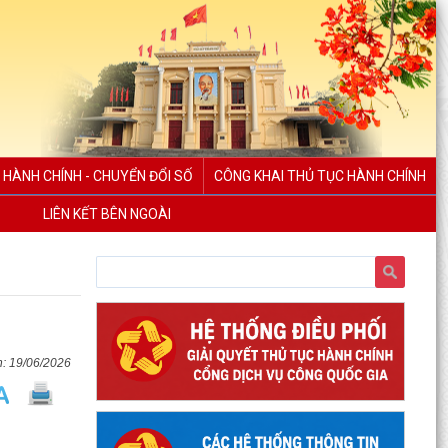
 HÀNH CHÍNH - CHUYỂN ĐỔI SỐ
CÔNG KHAI THỦ TỤC HÀNH CHÍNH
LIÊN KẾT BÊN NGOÀI
19/06/2026