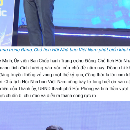
ng ương Đảng, Chủ tịch Hội Nhà báo Việt Nam phát biểu khai 
 Minh, Ủy viên Ban Chấp hành Trung ương Đảng, Chủ tịch Hội Nhà
mang tính định hướng sâu sắc của chủ đề năm nay. Đồng chí k
 đáng truyền thống vẻ vang một thế kỷ qua, đồng thời là lời cam k
ới. Chủ tịch Hội Nhà báo Việt Nam cũng bày tỏ lòng biết ơn sâu 
 diện của Thành ủy, UBND thành phố Hải Phòng và tinh thần vượt
c chuẩn bị chu đáo và diễn ra thành công rực rỡ.