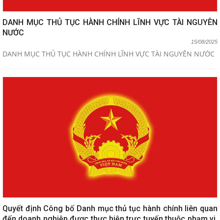
DANH MỤC THỦ TỤC HÀNH CHÍNH LĨNH VỰC TÀI NGUYÊN
NƯỚC
15/08/2025
DANH MỤC THỦ TỤC HÀNH CHÍNH LĨNH VỰC TÀI NGUYÊN NƯỚC
Quyết định Công bố Danh mục thủ tục hành chính liên quan
đến doanh nghiệp được thực hiện trực tuyến thuộc phạm vi,