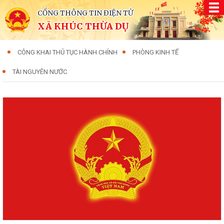
CỔNG THÔNG TIN ĐIỆN TỬ
XÃ KHÚC THỪA DỤ
CÔNG KHAI THỦ TỤC HÀNH CHÍNH
PHÒNG KINH TẾ
TÀI NGUYÊN NƯỚC