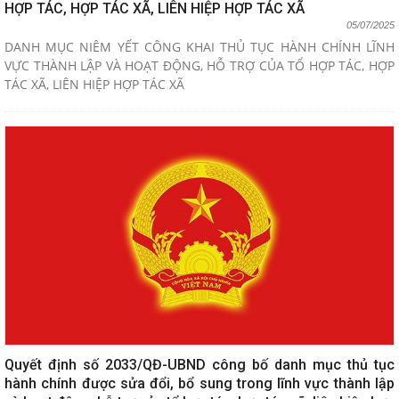
HỢP TÁC, HỢP TÁC XÃ, LIÊN HIỆP HỢP TÁC XÃ
05/07/2025
DANH MỤC NIÊM YẾT CÔNG KHAI THỦ TỤC HÀNH CHÍNH LĨNH
VỰC THÀNH LẬP VÀ HOẠT ĐỘNG, HỖ TRỢ CỦA TỔ HỢP TÁC, HỢP
TÁC XÃ, LIÊN HIỆP HỢP TÁC XÃ
Quyết định số 2033/QĐ-UBND công bố danh mục thủ tục
hành chính được sửa đổi, bổ sung trong lĩnh vực thành lập