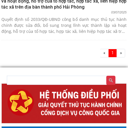
và hoạt động, hỗ trợ của tổ hợp tác, hợp tác xã, liên hiệp hợp
tác xã trên địa bàn thành phố Hải Phòng
03/07/2025
Quyết định số 2033/QĐ-UBND công bố danh mục thủ tục hành
chính được sửa đổi, bổ sung trong lĩnh vực thành lập và hoạt
động, hỗ trợ của tổ hợp tác, hợp tác xã, liên hiệp hợp tác xã trên
địa bàn thành phố Hải Phòng
«
1
»