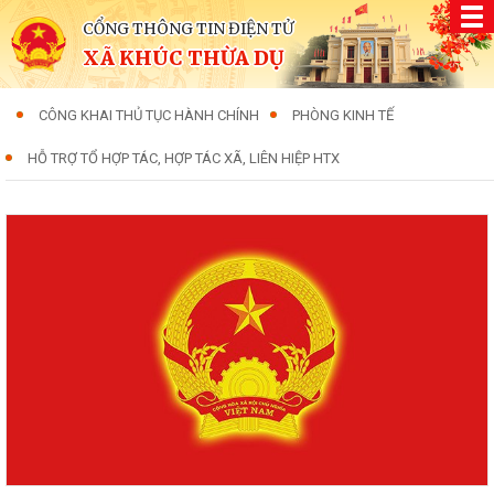
CỔNG THÔNG TIN ĐIỆN TỬ
XÃ KHÚC THỪA DỤ
CÔNG KHAI THỦ TỤC HÀNH CHÍNH
PHÒNG KINH TẾ
HỖ TRỢ TỔ HỢP TÁC, HỢP TÁC XÃ, LIÊN HIỆP HTX