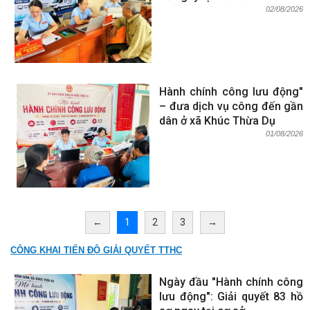
02/08/2026
Hành chính công lưu động"
– đưa dịch vụ công đến gần
dân ở xã Khúc Thừa Dụ
01/08/2026
←
1
2
3
→
CÔNG KHAI TIẾN ĐỘ GIẢI QUYẾT TTHC
Ngày đầu "Hành chính công
lưu động": Giải quyết 83 hồ