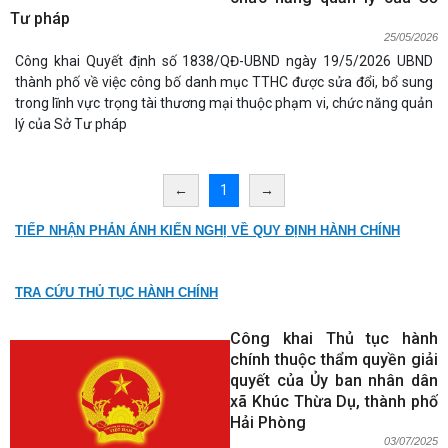
Tư pháp
25/05/2026
Công khai Quyết định số 1838/QĐ-UBND ngày 19/5/2026 UBND
thành phố về việc công bố danh mục TTHC được sửa đổi, bổ sung
trong lĩnh vực trọng tài thương mại thuộc phạm vi, chức năng quản
lý của Sở Tư pháp
←
1
→
TIẾP NHẬN PHẢN ÁNH KIẾN NGHỊ VỀ QUY ĐỊNH HÀNH CHÍNH
TRA CỨU THỦ TỤC HÀNH CHÍNH
Công khai Thủ tục hành
chính thuộc thẩm quyền giải
quyết của Ủy ban nhân dân
xã Khúc Thừa Dụ, thành phố
Hải Phòng
03/07/2025