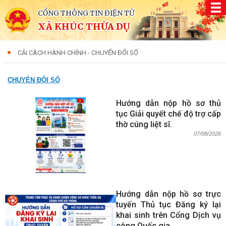
CỔNG THÔNG TIN ĐIỆN TỬ
XÃ KHÚC THỪA DỤ
CẢI CÁCH HÀNH CHÍNH - CHUYỂN ĐỔI SỐ
CHUYỂN ĐỔI SỐ
Hướng dẫn nộp hồ sơ thủ
tục Giải quyết chế độ trợ cấp
thờ cúng liệt sĩ.
07/08/2026
Hướng dẫn nộp hồ sơ trực
tuyến Thủ tục Đăng ký lại
khai sinh trên Cổng Dịch vụ
công Quốc gia