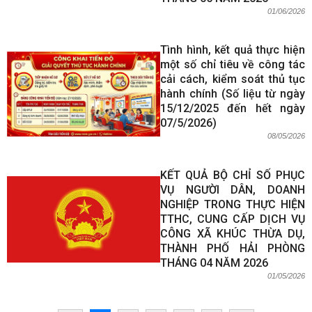
01/06/2026
Tình hình, kết quả thực hiện
một số chỉ tiêu về công tác
cải cách, kiểm soát thủ tục
hành chính (Số liệu từ ngày
15/12/2025 đến hết ngày
07/5/2026)
08/05/2026
KẾT QUẢ BỘ CHỈ SỐ PHỤC
VỤ NGƯỜI DÂN, DOANH
NGHIỆP TRONG THỰC HIỆN
TTHC, CUNG CẤP DỊCH VỤ
CÔNG XÃ KHÚC THỪA DỤ,
THÀNH PHỐ HẢI PHÒNG
THÁNG 04 NĂM 2026
01/05/2026