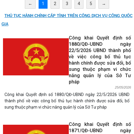
←
1
2
3
4
5
→
THỦ TỤC HÀNH CHÍNH CẤP TỈNH TRÊN CỔNG DỊCH VỤ CÔNG QUỐC
GIA
Công khai Quyết định số
1880/QĐ-UBND ngày
22/5/2026 UBND thành phố
về việc công bố thủ tục
hành chính được sửa đổi, bổ
sung thuộc phạm vi chức
năng quản lý của Sở Tư
pháp
25/05/2026
Công khai Quyết định số 1880/QĐ-UBND ngày 22/5/2026 UBND
thành phố về việc công bố thủ tục hành chính được sửa đổi, bổ
sung thuộc phạm vi chức năng quản lý của Sở Tư pháp
Công khai Quyết định số
1871/QĐ-UBND ngày