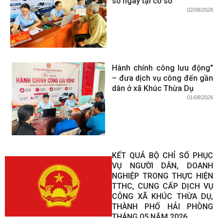
sơ ngay tại cơ sở
02/08/2026
Hành chính công lưu động"
– đưa dịch vụ công đến gần
dân ở xã Khúc Thừa Dụ
01/08/2026
KẾT QUẢ BỘ CHỈ SỐ PHỤC
VỤ NGƯỜI DÂN, DOANH
NGHIỆP TRONG THỰC HIỆN
TTHC, CUNG CẤP DỊCH VỤ
CÔNG XÃ KHÚC THỪA DỤ,
THÀNH PHỐ HẢI PHÒNG
THÁNG 05 NĂM 2026