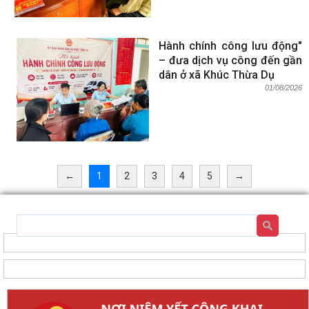
Hành chính công lưu động"
– đưa dịch vụ công đến gần
dân ở xã Khúc Thừa Dụ
01/08/2026
←
1
2
3
4
5
→