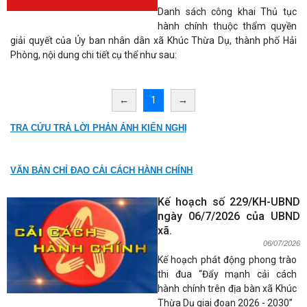
Danh sách công khai Thủ tục
hành chính thuộc thẩm quyền
giải quyết của Ủy ban nhân dân xã Khúc Thừa Dụ, thành phố Hải
Phòng, nội dung chi tiết cụ thể như sau:
←
1
→
TRA CỨU TRẢ LỜI PHẢN ÁNH KIẾN NGHỊ
VĂN BẢN CHỈ ĐẠO CẢI CÁCH HÀNH CHÍNH
Kế hoạch số 229/KH-UBND
ngày 06/7/2026 của UBND
xã.
06/07/2026
Kế hoạch phát động phong trào
thi đua “Đẩy mạnh cải cách
hành chính trên địa bàn xã Khúc
Thừa Dụ giai đoạn 2026 - 2030”