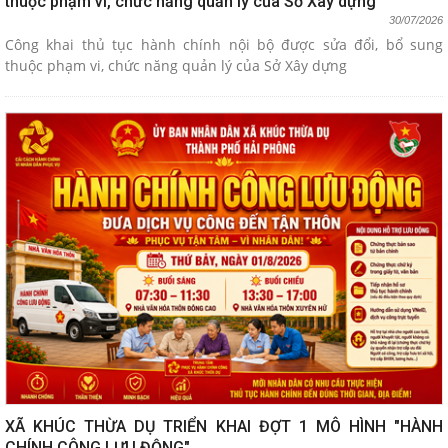
thuộc phạm vi, chức năng quản lý của Sở Xây dựng
30/07/2026
Công khai thủ tục hành chính nội bộ được sửa đổi, bổ sung
thuộc phạm vi, chức năng quản lý của Sở Xây dựng
XÃ KHÚC THỪA DỤ TRIỂN KHAI ĐỢT 1 MÔ HÌNH "HÀNH
CHÍNH CÔNG LƯU ĐỘNG"