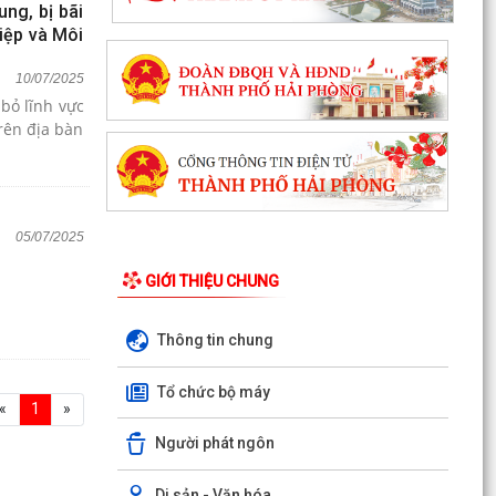
ng, bị bãi
iệp và Môi
10/07/2025
bỏ lĩnh vực
rên địa bàn
05/07/2025
GIỚI THIỆU CHUNG
Thông tin chung
Tổ chức bộ máy
«
1
»
Người phát ngôn
Di sản - Văn hóa