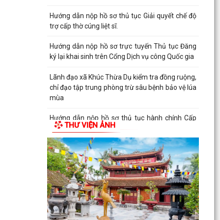
Hướng dẫn nộp hồ sơ thủ tục Giải quyết chế độ
trợ cấp thờ cúng liệt sĩ.
Hướng dẫn nộp hồ sơ trực tuyến Thủ tục Đăng
ký lại khai sinh trên Cổng Dịch vụ công Quốc gia
Lãnh đạo xã Khúc Thừa Dụ kiểm tra đồng ruộng,
chỉ đạo tập trung phòng trừ sâu bệnh bảo vệ lúa
mùa
Hướng dẫn nộp hồ sơ thủ tục hành chính Cấp
THƯ VIỆN ẢNH
bản sao Trích lục hộ tịch, bản sao Giấy khai sinh
trên...