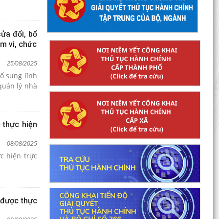
ửa đổi, bổ
m vi, chức
25/08/2025
ổ sung lĩnh
quản lý nhà
 thực hiện
08/08/2025
c hiện trực
 được thực