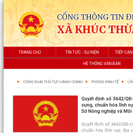
CỔNG THÔNG TIN Đ
XÃ KHÚC THỪ
TRANG CHỦ
TIN TỨC - SỰ KIỆN
TIẾP CẬN
HỆ THỐNG VĂN BẢN
CÔNG KHAI THỦ TỤC HÀNH CHÍNH
PHÒNG KINH TẾ
LĨ
Quyết định số 3642/QĐ-
sung, chuẩn hóa lĩnh vự
Sở Nông nghiệp và Môi
Quyết định số 3642/QĐ-U
chuẩn hóa lĩnh vực địa 