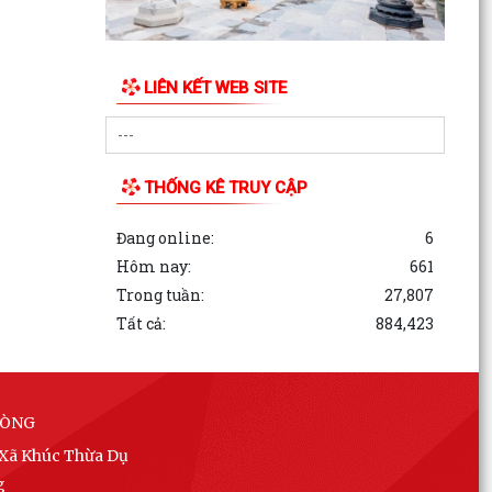
LIÊN KẾT WEB SITE
THỐNG KÊ TRUY CẬP
Đang online:
6
Hôm nay:
661
Trong tuần:
27,807
Tất cả:
884,423
HÒNG
 Xã Khúc Thừa Dụ
g