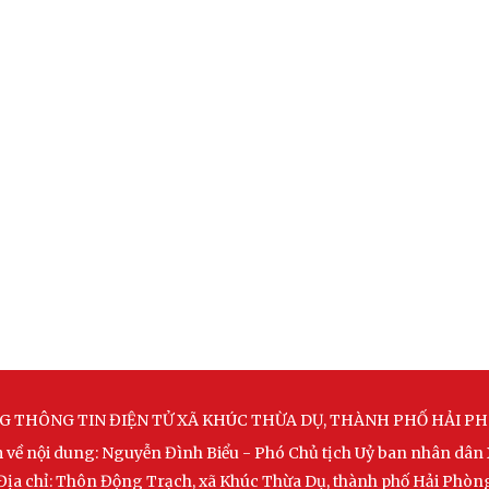
G THÔNG TIN ĐIỆN TỬ XÃ KHÚC THỪA DỤ, THÀNH PHỐ HẢI P
m về nội dung: Nguyễn Đình Biểu - Phó Chủ tịch Uỷ ban nhân dân
Địa chỉ: Thôn Động Trạch, xã Khúc Thừa Dụ, thành phố Hải Phòn