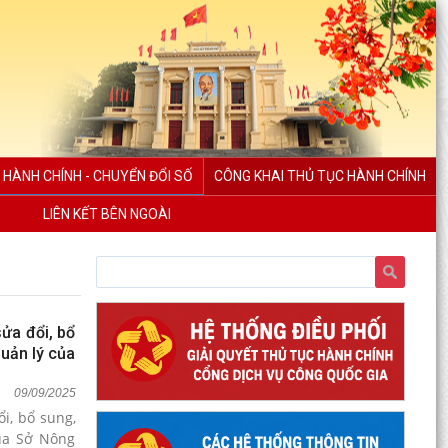
 HÀNH CHÍNH - CHUYỂN ĐỔI SỐ
CÔNG KHAI THỦ TỤC HÀNH CHÍNH
LIÊN KẾT BÊN NGOÀI
ửa đổi, bổ
uản lý của
09/09/2025
i, bổ sung,
của Sở Nông