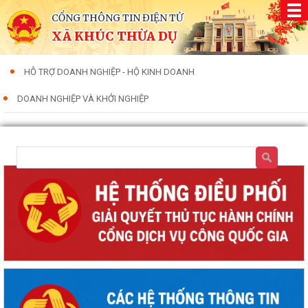
CỔNG THÔNG TIN ĐIỆN TỬ
XÃ KHÚC THỪA DỤ
HỖ TRỢ DOANH NGHIỆP - HỘ KINH DOANH
DOANH NGHIỆP VÀ KHỞI NGHIỆP