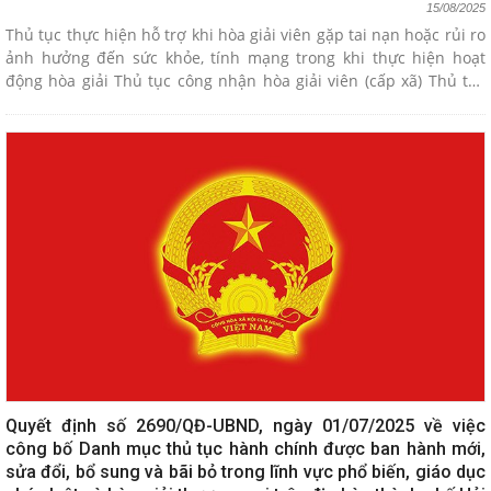
15/08/2025
Thủ tục thực hiện hỗ trợ khi hòa giải viên gặp tai nạn hoặc rủi ro
ảnh hưởng đến sức khỏe, tính mạng trong khi thực hiện hoạt
động hòa giải Thủ tục công nhận hòa giải viên (cấp xã) Thủ tục
công nhận tổ trưởng tổ hòa giải (cấp xã) Thủ tục thôi làm hòa giải
viên (cấp xã) Thủ tục thanh toán thù lao cho hòa giải viên
Quyết định số 2690/QĐ-UBND, ngày 01/07/2025 về việc
công bố Danh mục thủ tục hành chính được ban hành mới,
sửa đổi, bổ sung và bãi bỏ trong lĩnh vực phổ biến, giáo dục