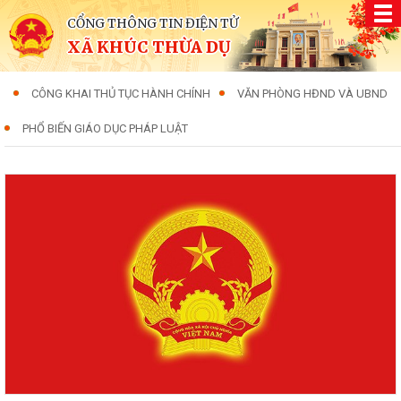
CỔNG THÔNG TIN ĐIỆN TỬ
XÃ KHÚC THỪA DỤ
CÔNG KHAI THỦ TỤC HÀNH CHÍNH
VĂN PHÒNG HĐND VÀ UBND
PHỔ BIẾN GIÁO DỤC PHÁP LUẬT