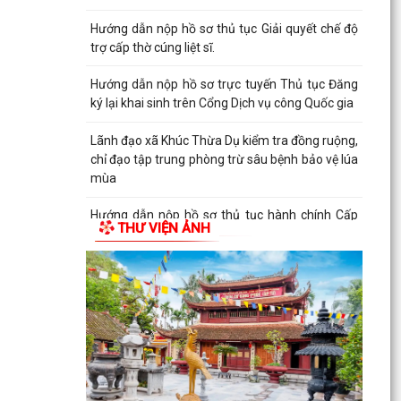
Hướng dẫn nộp hồ sơ thủ tục Giải quyết chế độ
trợ cấp thờ cúng liệt sĩ.
Hướng dẫn nộp hồ sơ trực tuyến Thủ tục Đăng
ký lại khai sinh trên Cổng Dịch vụ công Quốc gia
Lãnh đạo xã Khúc Thừa Dụ kiểm tra đồng ruộng,
chỉ đạo tập trung phòng trừ sâu bệnh bảo vệ lúa
mùa
Hướng dẫn nộp hồ sơ thủ tục hành chính Cấp
THƯ VIỆN ẢNH
bản sao Trích lục hộ tịch, bản sao Giấy khai sinh
trên...