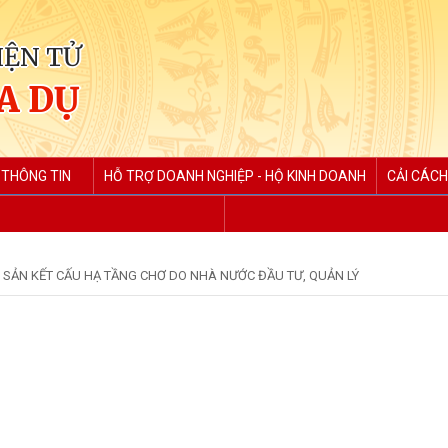
IỆN TỬ
A DỤ
 THÔNG TIN
HỖ TRỢ DOANH NGHIỆP - HỘ KINH DOANH
CẢI CÁCH
I SẢN KẾT CẤU HẠ TẦNG CHƠ DO NHÀ NƯỚC ĐẦU TƯ, QUẢN LÝ