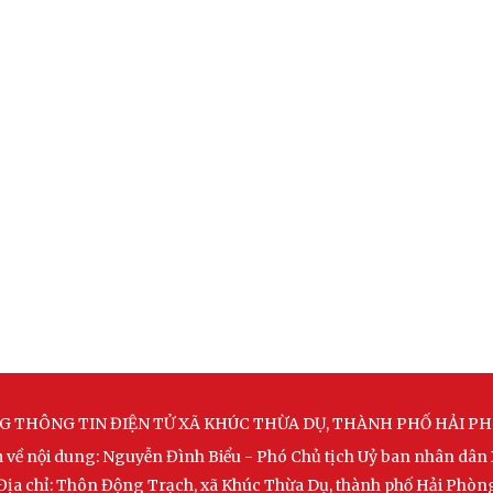
G THÔNG TIN ĐIỆN TỬ XÃ KHÚC THỪA DỤ, THÀNH PHỐ HẢI P
m về nội dung: Nguyễn Đình Biểu - Phó Chủ tịch Uỷ ban nhân dân
Địa chỉ: Thôn Động Trạch, xã Khúc Thừa Dụ, thành phố Hải Phòn