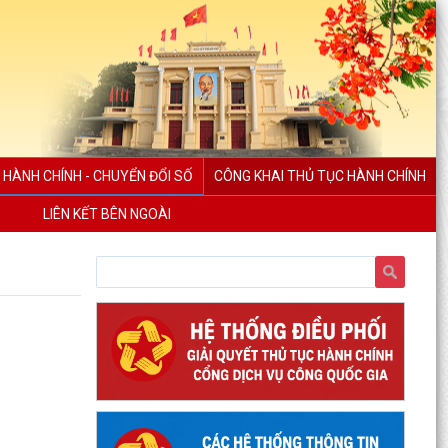
 HÀNH CHÍNH - CHUYỂN ĐỔI SỐ
CÔNG KHAI THỦ TỤC HÀNH CHÍNH
LIÊN KẾT BÊN NGOÀI