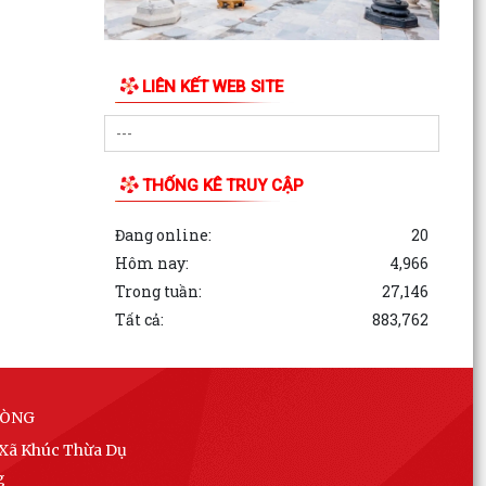
LIÊN KẾT WEB SITE
THỐNG KÊ TRUY CẬP
Đang online:
20
Hôm nay:
4,966
Trong tuần:
27,146
Tất cả:
883,762
HÒNG
 Xã Khúc Thừa Dụ
g