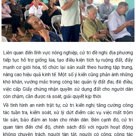
Liên quan đến lĩnh vực nông nghiệp, cử tri đề nghị địa phương
tiếp tục hỗ trợ giống lúa, tạo điều kiện tích tụ ruộng đất, đẩy
mạnh cơ giới hóa, tổ chức lại sản xuất theo hướng tập trung,
nâng cao hiệu quả kinh tế. Một số ý kiến cũng phản ánh những
khó khăn, vướng mắc trong công tác quản lý đất đai, đê điều;
việc cấp Giấy chứng nhận quyền sử dụng đất cho người dân
còn chậm, cần được rà soát, giải quyết kịp thời.
Về tình hình an ninh trật tự, cử tri kiến nghị tăng cường công
tác tuần tra, kiểm soát, xử lý dứt điểm các vụ việc mất trộm
tài sản, bảo đảm an toàn cho nhân dân. Bên cạnh đó, cử tri
quan tâm đến chế độ, chính sách đối với người hoạt động
không chuyên trách, người tàn tật, người có công; công tác