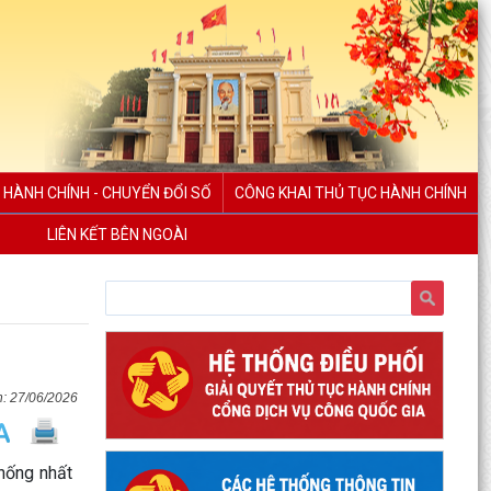
 HÀNH CHÍNH - CHUYỂN ĐỔI SỐ
CÔNG KHAI THỦ TỤC HÀNH CHÍNH
LIÊN KẾT BÊN NGOÀI
27/06/2026
hống nhất