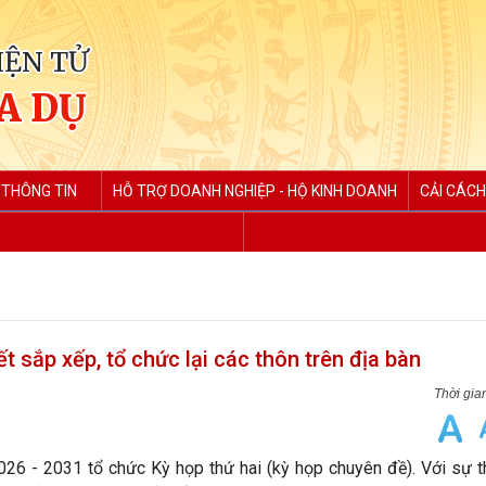
IỆN TỬ
A DỤ
 THÔNG TIN
HỖ TRỢ DOANH NGHIỆP - HỘ KINH DOANH
CẢI CÁCH
sắp xếp, tổ chức lại các thôn trên địa bàn
26 - 2031 tổ chức Kỳ họp thứ hai (kỳ họp chuyên đề). Với sự t