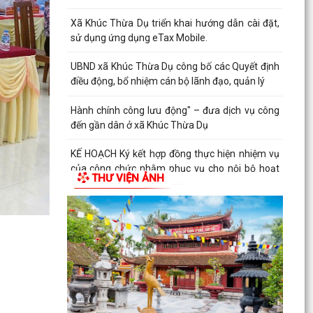
Xã Khúc Thừa Dụ triển khai hướng dẫn cài đặt,
sử dụng ứng dụng eTax Mobile.
UBND xã Khúc Thừa Dụ công bố các Quyết định
điều động, bổ nhiệm cán bộ lãnh đạo, quản lý
Hành chính công lưu động" – đưa dịch vụ công
đến gần dân ở xã Khúc Thừa Dụ
KẾ HOẠCH Ký kết hợp đồng thực hiện nhiệm vụ
của công chức nhằm phục vụ cho nội bộ hoạt
THƯ VIỆN ẢNH
động của...
Công khai danh mục thủ tục hành chính ban
hành mới lĩnh vực điện lực thuộc phạm vi, chức
năng quản...
Kế hoạch riển khai thực hiện Nghị định số
224/2026/NĐ-CP của Chính phủ quy định chi
tiết một số...