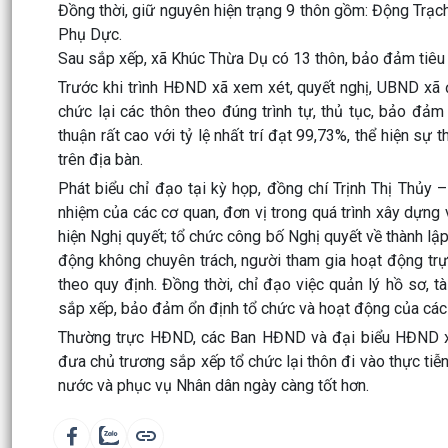
Đồng thời, giữ nguyên hiện trạng 9 thôn gồm: Động Trạ
Phụ Dực.
Sau sắp xếp, xã Khúc Thừa Dụ có 13 thôn, bảo đảm tiêu 
Trước khi trình HĐND xã xem xét, quyết nghị, UBND xã đã
chức lại các thôn theo đúng trình tự, thủ tục, bảo đảm
thuận rất cao với tỷ lệ nhất trí đạt 99,73%, thể hiện s
trên địa bàn.
Phát biểu chỉ đạo tại kỳ họp, đồng chí Trịnh Thị Thủy 
nhiệm của các cơ quan, đơn vị trong quá trình xây dựng 
hiện Nghị quyết; tổ chức công bố Nghị quyết về thành lập
động không chuyên trách, người tham gia hoạt động trực
theo quy định. Đồng thời, chỉ đạo việc quản lý hồ sơ, tà
sắp xếp, bảo đảm ổn định tổ chức và hoạt động của các
Thường trực HĐND, các Ban HĐND và đại biểu HĐND xã c
đưa chủ trương sắp xếp tổ chức lại thôn đi vào thực tiễn
nước và phục vụ Nhân dân ngày càng tốt hơn.