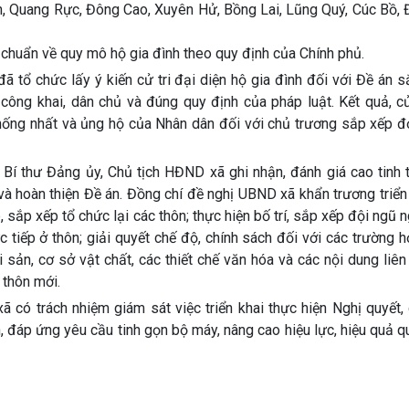
ch, Quang Rực, Đông Cao, Xuyên Hử, Bồng Lai, Lũng Quý, Cúc Bồ,
chuẩn về quy mô hộ gia đình theo quy định của Chính phủ.
 tổ chức lấy ý kiến cử tri đại diện hộ gia đình đối với Đề án s
 công khai, dân chủ và đúng quy định của pháp luật. Kết quả, c
ự thống nhất và ủng hộ của Nhân dân đối với chủ trương sắp xếp đ
– Bí thư Đảng ủy, Chủ tịch HĐND xã ghi nhận, đánh giá cao tinh 
và hoàn thiện Đề án. Đồng chí đề nghị UBND xã khẩn trương triển
, sắp xếp tổ chức lại các thôn; thực hiện bố trí, sắp xếp đội ngũ 
 tiếp ở thôn; giải quyết chế độ, chính sách đối với các trường 
i sản, cơ sở vật chất, các thiết chế văn hóa và các nội dung liê
 thôn mới.
ó trách nhiệm giám sát việc triển khai thực hiện Nghị quyết,
, đáp ứng yêu cầu tinh gọn bộ máy, nâng cao hiệu lực, hiệu quả q