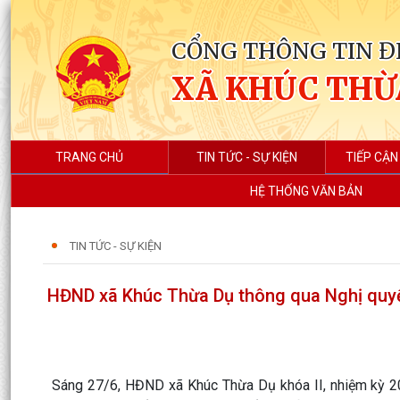
CỔNG THÔNG TIN Đ
XÃ KHÚC THỪ
TRANG CHỦ
TIN TỨC - SỰ KIỆN
TIẾP CẬN
HỆ THỐNG VĂN BẢN
TIN TỨC - SỰ KIỆN
HĐND xã Khúc Thừa Dụ thông qua Nghị quyết 
Sáng 27/6, HĐND xã Khúc Thừa Dụ khóa II, nhiệm kỳ 20