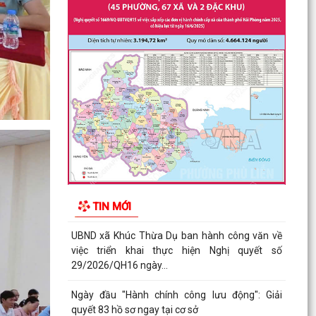
Thông báo công khai niêm yết nội dung TTHC
mới ban hành, được sửa đổi, bổ sung lĩnh vực
phát...
Trung tâm Dịch vụ sự nghiệp công xã Khúc
Thừa Dụ hướng dẫn chăm sóc, bón phân đón
đòng lúa mùa
Thông báo công khai niêm yết danh mục TTHC
nội bộ mới ban hành thuộc phạm vi, chức năng
của Sở...
Xã Khúc Thừa Dụ tổ chức chào cờ và sinh hoạt
TIN MỚI
chính trị tháng 8/2026.
UBND xã Khúc Thừa Dụ ban hành công văn về
việc triển khai thực hiện Nghị quyết số
29/2026/QH16 ngày...
Ngày đầu "Hành chính công lưu động": Giải
quyết 83 hồ sơ ngay tại cơ sở