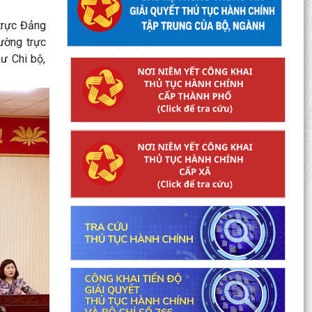
trực Đảng
ường trực
ư Chi bộ,