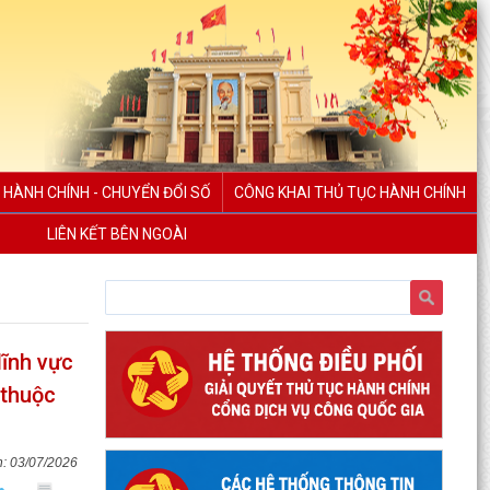
 HÀNH CHÍNH - CHUYỂN ĐỔI SỐ
CÔNG KHAI THỦ TỤC HÀNH CHÍNH
LIÊN KẾT BÊN NGOÀI
lĩnh vực
 thuộc
03/07/2026