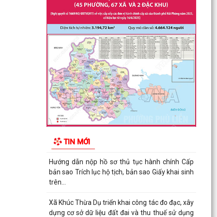
Xã Khúc Thừa Dụ triển khai công tác đo đạc, xây
dựng cơ sở dữ liệu đất đai và thu thuế sử dụng
đất...
Công khai danh mục thủ tục hành chính được
sửa đổi, bổ sung, thay thế, bị bãi bỏ thuộc phạm
vi chức...
Công khai thủ tục hành chính ban hành mới,
được sửa đổi, bổ sung thuộc phạm vi chức năng
quản lý...
Điều chỉnh kịch bản tăng trưởng 6 tháng cuối
TIN MỚI
năm, quyết tâm đạt GRDP 13%
Triển khai thực hiện Công văn số 9196/BTC-VP
ngày 30/6/2026 của Bộ Tài chính về cung cấp
dịch vụ...
Công khai danh mục thủ tục hành chính được
sửa đổi, bổ sung, bị bãi bỏ thuộc phạm vi chức