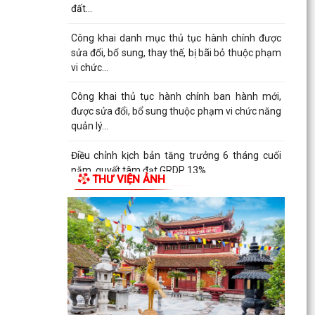
năng quản...
Thông báo công khai niêm yết nội dung TTHC
mới ban hành, được sửa đổi, bổ sung lĩnh vực
phát...
Trung tâm Dịch vụ sự nghiệp công xã Khúc
Thừa Dụ hướng dẫn chăm sóc, bón phân đón
đòng lúa mùa
Thông báo công khai niêm yết danh mục TTHC
nội bộ mới ban hành thuộc phạm vi, chức năng
THƯ VIỆN ẢNH
của Sở...
Xã Khúc Thừa Dụ tổ chức chào cờ và sinh hoạt
chính trị tháng 8/2026.
UBND xã Khúc Thừa Dụ ban hành công văn về
việc triển khai thực hiện Nghị quyết số
29/2026/QH16 ngày...