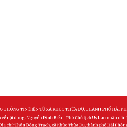
G THÔNG TIN ĐIỆN TỬ XÃ KHÚC THỪA DỤ, THÀNH PHỐ HẢI P
m về nội dung: Nguyễn Đình Biểu - Phó Chủ tịch Uỷ ban nhân dân
Địa chỉ: Thôn Động Trạch, xã Khúc Thừa Dụ, thành phố Hải Phòn