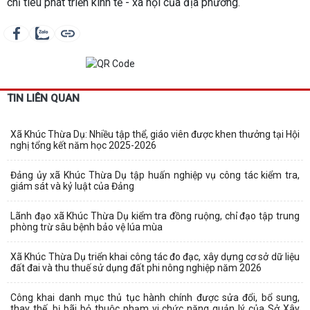
chỉ tiêu phát triển kinh tế - xã hội của địa phương.
TIN LIÊN QUAN
Xã Khúc Thừa Dụ: Nhiều tập thể, giáo viên được khen thưởng tại Hội
nghị tổng kết năm học 2025-2026
Đảng ủy xã Khúc Thừa Dụ tập huấn nghiệp vụ công tác kiểm tra,
giám sát và kỷ luật của Đảng
Lãnh đạo xã Khúc Thừa Dụ kiểm tra đồng ruộng, chỉ đạo tập trung
phòng trừ sâu bệnh bảo vệ lúa mùa
Xã Khúc Thừa Dụ triển khai công tác đo đạc, xây dựng cơ sở dữ liệu
đất đai và thu thuế sử dụng đất phi nông nghiệp năm 2026
Công khai danh mục thủ tục hành chính được sửa đổi, bổ sung,
thay thế, bị bãi bỏ thuộc phạm vi chức năng quản lý của Sở Xây