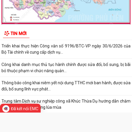
Xã Khúc Thừa Dụ triển khai công tác đo đạc, xây dựng cơ sở dữ liệu đất
đai và thu thuế sử dụng đất...
Công khai danh mục thủ tục hành chính được sửa đổi, bổ sung, thay
thế, bị bãi bỏ thuộc phạm vi chức...
Công khai thủ tục hành chính ban hành mới, được sửa đổi, bổ sung
thuộc phạm vi chức năng quản lý...
Điều chỉnh kịch bản tăng trưởng 6 tháng cuối năm, quyết tâm đạt
TIN MỚI
GRDP 13%
Triển khai thực hiện Công văn số 9196/BTC-VP ngày 30/6/2026 của
Bộ Tài chính về cung cấp dịch vụ...
Công khai danh mục thủ tục hành chính được sửa đổi, bổ sung, bị bãi
bỏ thuộc phạm vi chức năng quản...
Đã kết nối EMC
Thông báo công khai niêm yết nội dung TTHC mới ban hành, được sửa
đổi, bổ sung lĩnh vực phát...