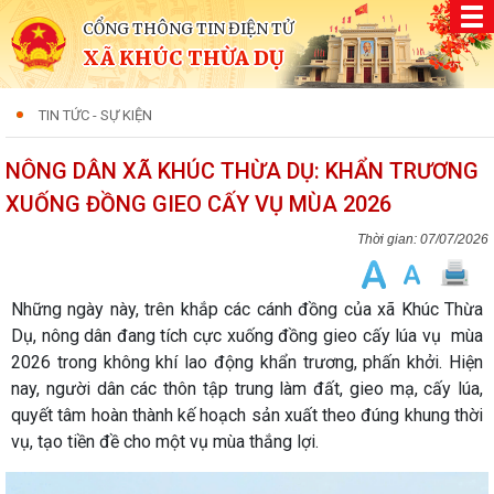
CỔNG THÔNG TIN ĐIỆN TỬ
XÃ KHÚC THỪA DỤ
TIN TỨC - SỰ KIỆN
NÔNG DÂN XÃ KHÚC THỪA DỤ: KHẨN TRƯƠNG
XUỐNG ĐỒNG GIEO CẤY VỤ MÙA 2026
07/07/2026
Những ngày này, trên khắp các cánh đồng của xã Khúc Thừa
Dụ, nông dân đang tích cực xuống đồng gieo cấy lúa vụ mùa
2026 trong không khí lao động khẩn trương, phấn khởi. Hiện
nay, người dân các thôn tập trung làm đất, gieo mạ, cấy lúa,
quyết tâm hoàn thành kế hoạch sản xuất theo đúng khung thời
vụ, tạo tiền đề cho một vụ mùa thắng lợi.