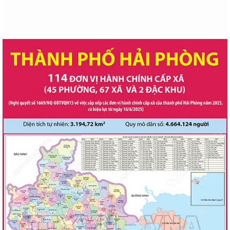
Xã Khúc Thừa Dụ: Nhiều tập thể, giáo viên được khen thưởng tại Hội
nghị tổng kết năm học 2025-2026
Đảng ủy xã Khúc Thừa Dụ tập huấn nghiệp vụ công tác kiểm tra, giám
sát và kỷ luật của Đảng
Hướng dẫn nộp hồ sơ thủ tục Giải quyết chế độ trợ cấp thờ cúng liệt sĩ.
Hướng dẫn nộp hồ sơ trực tuyến Thủ tục Đăng ký lại khai sinh trên
Cổng Dịch vụ công Quốc gia
Lãnh đạo xã Khúc Thừa Dụ kiểm tra đồng ruộng, chỉ đạo tập trung
phòng trừ sâu bệnh bảo vệ lúa mùa
Hướng dẫn nộp hồ sơ thủ tục hành chính Cấp bản sao Trích lục hộ tịch,
bản sao Giấy khai sinh trên...