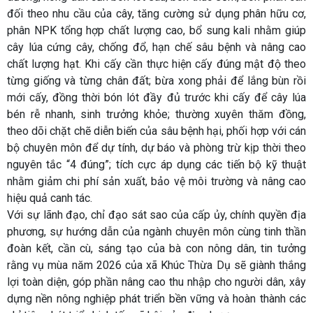
đối theo nhu cầu của cây, tăng cường sử dụng phân hữu cơ,
phân NPK tổng hợp chất lượng cao, bổ sung kali nhằm giúp
cây lúa cứng cây, chống đổ, hạn chế sâu bệnh và nâng cao
chất lượng hạt. Khi cấy cần thực hiện cấy đúng mật độ theo
từng giống và từng chân đất; bừa xong phải để lắng bùn rồi
mới cấy, đồng thời bón lót đầy đủ trước khi cấy để cây lúa
bén rễ nhanh, sinh trưởng khỏe; thường xuyên thăm đồng,
theo dõi chặt chẽ diễn biến của sâu bệnh hại, phối hợp với cán
bộ chuyên môn để dự tính, dự báo và phòng trừ kịp thời theo
nguyên tắc “4 đúng”; tích cực áp dụng các tiến bộ kỹ thuật
nhằm giảm chi phí sản xuất, bảo vệ môi trường và nâng cao
hiệu quả canh tác.
Với sự lãnh đạo, chỉ đạo sát sao của cấp ủy, chính quyền địa
phương, sự hướng dẫn của ngành chuyên môn cùng tinh thần
đoàn kết, cần cù, sáng tạo của bà con nông dân, tin tưởng
rằng vụ mùa năm 2026 của xã Khúc Thừa Dụ sẽ giành thắng
lợi toàn diện, góp phần nâng cao thu nhập cho người dân, xây
dựng nền nông nghiệp phát triển bền vững và hoàn thành các