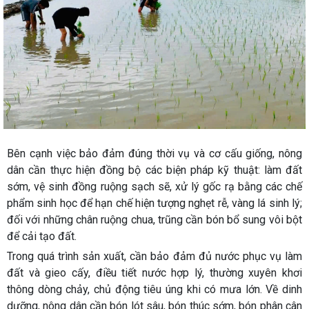
Bên cạnh việc bảo đảm đúng thời vụ và cơ cấu giống, nông
dân cần thực hiện đồng bộ các biện pháp kỹ thuật: làm đất
sớm, vệ sinh đồng ruộng sạch sẽ, xử lý gốc rạ bằng các chế
phẩm sinh học để hạn chế hiện tượng nghẹt rễ, vàng lá sinh lý;
đối với những chân ruộng chua, trũng cần bón bổ sung vôi bột
để cải tạo đất.
Trong quá trình sản xuất, cần bảo đảm đủ nước phục vụ làm
đất và gieo cấy, điều tiết nước hợp lý, thường xuyên khơi
thông dòng chảy, chủ động tiêu úng khi có mưa lớn. Về dinh
dưỡng, nông dân cần bón lót sâu, bón thúc sớm, bón phân cân