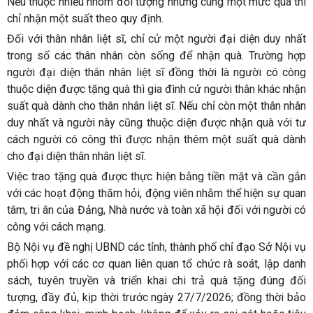
Nếu thuộc nhiều nhóm đối tượng nhưng cùng một mức quà thì
chỉ nhận một suất theo quy định.
Đối với thân nhân liệt sĩ, chỉ cử một người đại diện duy nhất
trong số các thân nhân còn sống để nhận quà. Trường hợp
người đại diện thân nhân liệt sĩ đồng thời là người có công
thuộc diện được tặng quà thì gia đình cử người thân khác nhận
suất quà dành cho thân nhân liệt sĩ. Nếu chỉ còn một thân nhân
duy nhất và người này cũng thuộc diện được nhận quà với tư
cách người có công thì được nhận thêm một suất quà dành
cho đại diện thân nhân liệt sĩ.
Việc trao tặng quà được thực hiện bằng tiền mặt và cần gắn
với các hoạt động thăm hỏi, động viên nhằm thể hiện sự quan
tâm, tri ân của Đảng, Nhà nước và toàn xã hội đối với người có
công với cách mạng.
Bộ Nội vụ đề nghị UBND các tỉnh, thành phố chỉ đạo Sở Nội vụ
phối hợp với các cơ quan liên quan tổ chức rà soát, lập danh
sách, tuyên truyền và triển khai chi trả quà tặng đúng đối
tượng, đầy đủ, kịp thời trước ngày 27/7/2026; đồng thời bảo