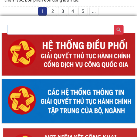
1
2
3
4
5
...