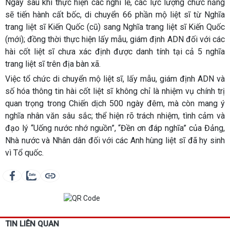
Ngay sau khi thực hiện các nghi lễ, các lực lượng chức năng
sẽ tiến hành cất bốc, di chuyển 66 phần mộ liệt sĩ từ Nghĩa
trang liệt sĩ Kiến Quốc (cũ) sang Nghĩa trang liệt sĩ Kiến Quốc
(mới); đồng thời thực hiện lấy mẫu, giám định ADN đối với các
hài cốt liệt sĩ chưa xác định được danh tính tại cả 5 nghĩa
trang liệt sĩ trên địa bàn xã.
Việc tổ chức di chuyển mộ liệt sĩ, lấy mẫu, giám định ADN và
số hóa thông tin hài cốt liệt sĩ không chỉ là nhiệm vụ chính trị
quan trọng trong Chiến dịch 500 ngày đêm, mà còn mang ý
nghĩa nhân văn sâu sắc; thể hiện rõ trách nhiệm, tình cảm và
đạo lý “Uống nước nhớ nguồn”, “Đền ơn đáp nghĩa” của Đảng,
Nhà nước và Nhân dân đối với các Anh hùng liệt sĩ đã hy sinh
vì Tổ quốc.
TIN LIÊN QUAN