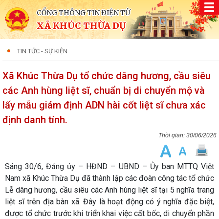
CỔNG THÔNG TIN ĐIỆN TỬ
XÃ KHÚC THỪA DỤ
TIN TỨC - SỰ KIỆN
Xã Khúc Thừa Dụ tổ chức dâng hương, cầu siêu
các Anh hùng liệt sĩ, chuẩn bị di chuyển mộ và
lấy mẫu giám định ADN hài cốt liệt sĩ chưa xác
định danh tính.
30/06/2026
Sáng 30/6, Đảng ủy – HĐND – UBND – Ủy ban MTTQ Việt
Nam xã Khúc Thừa Dụ đã thành lập các đoàn công tác tổ chức
Lễ dâng hương, cầu siêu các Anh hùng liệt sĩ tại 5 nghĩa trang
liệt sĩ trên địa bàn xã. Đây là hoạt động có ý nghĩa đặc biệt,
được tổ chức trước khi triển khai việc cất bốc, di chuyển phần