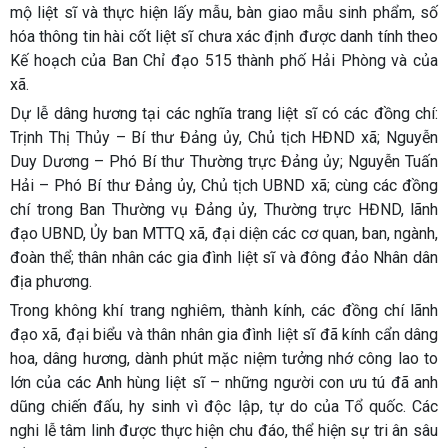
mộ liệt sĩ và thực hiện lấy mẫu, bàn giao mẫu sinh phẩm, số
hóa thông tin hài cốt liệt sĩ chưa xác định được danh tính theo
Kế hoạch của Ban Chỉ đạo 515 thành phố Hải Phòng và của
xã.
Dự lễ dâng hương tại các nghĩa trang liệt sĩ có các đồng chí:
Trịnh Thị Thủy – Bí thư Đảng ủy, Chủ tịch HĐND xã; Nguyễn
Duy Dương – Phó Bí thư Thường trực Đảng ủy; Nguyễn Tuấn
Hải – Phó Bí thư Đảng ủy, Chủ tịch UBND xã; cùng các đồng
chí trong Ban Thường vụ Đảng ủy, Thường trực HĐND, lãnh
đạo UBND, Ủy ban MTTQ xã, đại diện các cơ quan, ban, ngành,
đoàn thể; thân nhân các gia đình liệt sĩ và đông đảo Nhân dân
địa phương.
Trong không khí trang nghiêm, thành kính, các đồng chí lãnh
đạo xã, đại biểu và thân nhân gia đình liệt sĩ đã kính cẩn dâng
hoa, dâng hương, dành phút mặc niệm tưởng nhớ công lao to
lớn của các Anh hùng liệt sĩ – những người con ưu tú đã anh
dũng chiến đấu, hy sinh vì độc lập, tự do của Tổ quốc. Các
nghi lễ tâm linh được thực hiện chu đáo, thể hiện sự tri ân sâu