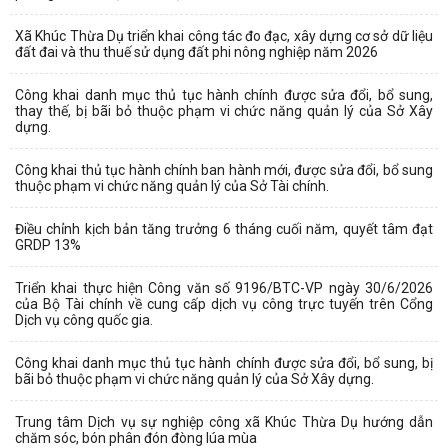
Xã Khúc Thừa Dụ triển khai công tác đo đạc, xây dựng cơ sở dữ liệu
đất đai và thu thuế sử dụng đất phi nông nghiệp năm 2026
Công khai danh mục thủ tục hành chính được sửa đổi, bổ sung,
thay thế, bị bãi bỏ thuộc phạm vi chức năng quản lý của Sở Xây
dựng.
Công khai thủ tục hành chính ban hành mới, được sửa đổi, bổ sung
thuộc phạm vi chức năng quản lý của Sở Tài chính.
Điều chỉnh kịch bản tăng trưởng 6 tháng cuối năm, quyết tâm đạt
GRDP 13%
Triển khai thực hiện Công văn số 9196/BTC-VP ngày 30/6/2026
của Bộ Tài chính về cung cấp dịch vụ công trực tuyến trên Cổng
Dịch vụ công quốc gia.
Công khai danh mục thủ tục hành chính được sửa đổi, bổ sung, bị
bãi bỏ thuộc phạm vi chức năng quản lý của Sở Xây dựng.
Trung tâm Dịch vụ sự nghiệp công xã Khúc Thừa Dụ hướng dẫn
chăm sóc, bón phân đón đòng lúa mùa