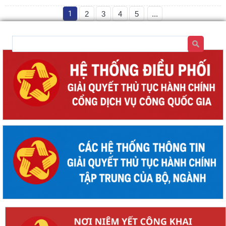
1
2
3
4
5
...