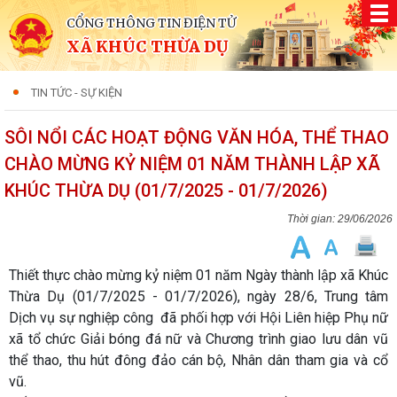
CỔNG THÔNG TIN ĐIỆN TỬ
XÃ KHÚC THỪA DỤ
TIN TỨC - SỰ KIỆN
SÔI NỔI CÁC HOẠT ĐỘNG VĂN HÓA, THỂ THAO
CHÀO MỪNG KỶ NIỆM 01 NĂM THÀNH LẬP XÃ
KHÚC THỪA DỤ (01/7/2025 - 01/7/2026)
29/06/2026
Thiết thực chào mừng kỷ niệm 01 năm Ngày thành lập xã Khúc
Thừa Dụ (01/7/2025 - 01/7/2026), ngày 28/6, Trung tâm
Dịch vụ sự nghiệp công đã phối hợp với Hội Liên hiệp Phụ nữ
xã tổ chức Giải bóng đá nữ và Chương trình giao lưu dân vũ
thể thao, thu hút đông đảo cán bộ, Nhân dân tham gia và cổ
vũ.