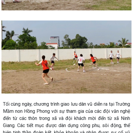
Tối cùng ngày, chương trình giao lưu dân vũ diễn ra tại Trường
Mầm non Hồng Phong với sự tham gia của các đội văn nghệ
đến từ các thôn trong xã và đội khách mời đến từ xã Ninh
Giang. Các tiết mục được dàn dựng công phu, sôi động, thể
hiện tinh thần đoàn kết, khỏe khoắn và nhận được sự cổ vũ