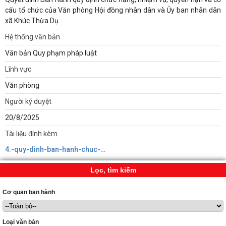
cấu tổ chức của Văn phòng Hội đồng nhân dân và Ủy ban nhân dân
xã Khúc Thừa Dụ
Hệ thống văn bản
Văn bản Quy phạm pháp luật
Lĩnh vực
Văn phòng
Người ký duyệt
20/8/2025
Tài liệu đính kèm
4.-quy-dinh-ban-hanh-chuc-nang-vp-hdnd-ubnd-_da-sua_.signed638914705752864144.pdf
Lọc, tìm kiếm
Cơ quan ban hành
Loại văn bản