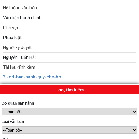
Hệ thống văn bản
Văn bản hành chính
Lĩnh vực
Pháp luật
Người ký duyệt
Nguyễn Tuấn Hải
Tài liệu đính kèm
3.-qd-ban-hanh-quy-che-hoat-dong-cua-trung-tam-phuc-vu-hcc-xa-khuc-thua-du-ct.signed638913702116022187.pdf
Lọc, tìm kiếm
Cơ quan ban hành
Loại văn bản